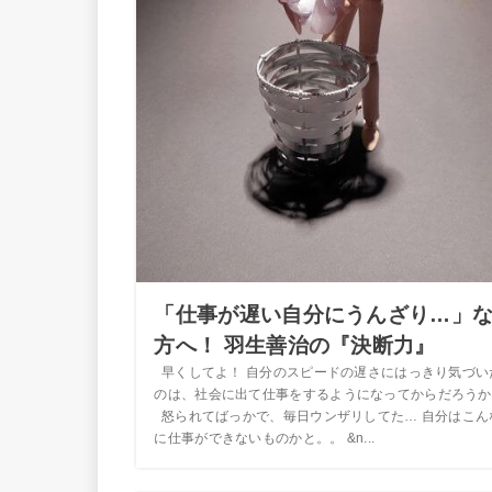
「仕事が遅い自分にうんざり…」
方へ！ 羽生善治の『決断力』
早くしてよ！ 自分のスピードの遅さにはっきり気づい
のは、社会に出て仕事をするようになってからだろうか
怒られてばっかで、毎日ウンザリしてた… 自分はこん
に仕事ができないものかと。。 &n...