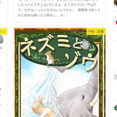
て
しちゃうんですよね( ;∀;) まぁ、まだまだ小さい子なの
で、仕方ないっちゃ仕方ないんですが… 図書館で借りて
きた絵本を破いたら困るし、 か...
ラブ
子供 読書
ン
べ
・
を
。
け
ッ