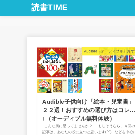
読書TIME
Audible（オーディブル）お
Audible子供向け「絵本・児童書」
２２選！おすすめの選び方はコレ…
↓（オーディブル無料体験）
こんな風に思ってませんか？ … もしそうなら、今回
記事は、あなたの役に立つと思います(^^) などを中心