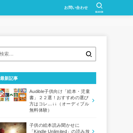
お問い合わせ
SEARCH
検
索:
最新記事
Audible子供向け「絵本・児童
書」２２選！おすすめの選び
方はコレ…↓↓（オーディブル
無料体験）
子供の絵本読み聞かせに
「Kindle Unlimited」の読み放