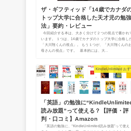
ザ・ギフティッド「14歳でカナダ
トップ大学に合格した天才児の勉
法」要約・レビュー
今回紹介する本は、大きく分けて２つの視点で書かれ
います。 １つは、14歳でカナダのトップ大学に合格し
「大川翔くんの視点」。 もう１つが、「大川翔くんの
母さんの視点」です。 基本的には、大...
KindleUnlimited 
「英語」の勉強に“KindleUnlimite
読み放題”って使える？【評価・評
判・口コミ】Amazon
「英語の勉強に、“KindleUnlimited読み放題”って使え