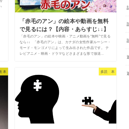
今
い
「赤毛のアン」の絵本や動画を無料
で見るには？【内容・あらすじ↓↓】
「赤毛のアン」の絵本や映画・アニメ動画を“無料”で見る
なら↓↓ 「赤毛のアン」は、カナダの女性作家ルーシー・
モード・モンゴメリによって生み出された作品です。 テ
レビアニメ・映画・ドラマなどさまざまな形で放送...
術 本
多読 本