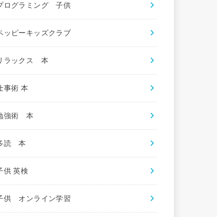
プログラミング 子供
ペッピーキッズクラブ
リラックス 本
仕事術 本
勉強術 本
多読 本
子供 英検
子供 オンライン学習