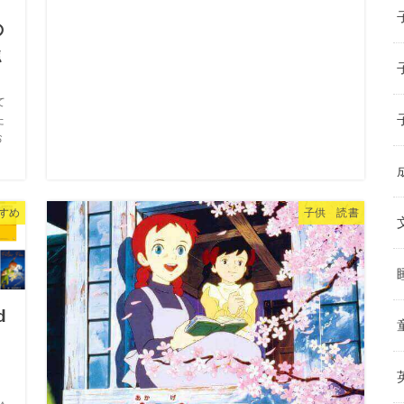
の
強
て
た
お
おすすめ
子供 読書
d