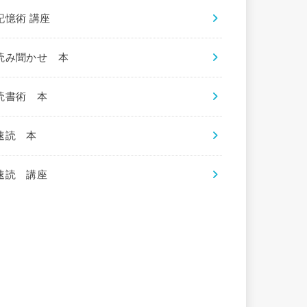
記憶術 講座
読み聞かせ 本
読書術 本
速読 本
速読 講座