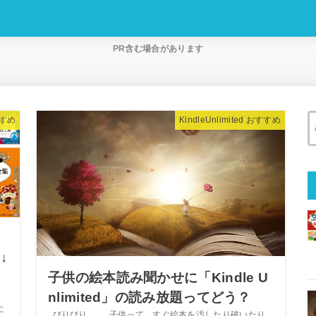
PR含む場合があります
すすめ
KindleUnlimited おすすめ
↓
子供の絵本読み聞かせに「Kindle U
nlimited」の読み放題ってどう？
の
に
びりびり… … 子供って、すぐ絵本を汚したり破いたり