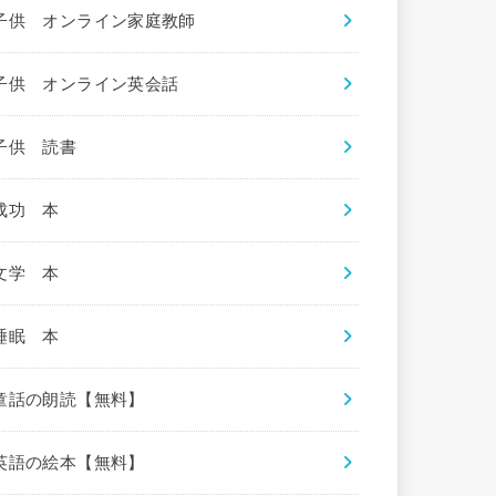
子供 オンライン家庭教師
子供 オンライン英会話
子供 読書
成功 本
文学 本
睡眠 本
童話の朗読【無料】
英語の絵本【無料】