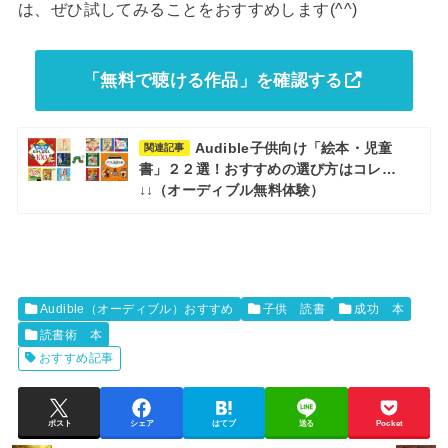
は、ぜひ試してみることをおすすめします(^^)
「無料で聴ける作品」を確認する
Audible子供向け「絵本・児童
関連記事
書」２２選！おすすめの選び方はコレ…
↓↓（オーディブル無料体験）
Audible（オーディブル）おすすめ
子供 読書
成功 本
読書術 本
おすすめ記事
ポスト
シェア
はてブ
送る
Pocket