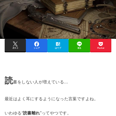
ポスト
シェア
はてブ
送る
Pocket
読
書をしない人が増えている…
最近はよく耳にするようになった言葉ですよね。
いわゆる“
読書離れ
”ってやつです。