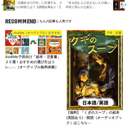
「読書好きの子供」に共通する、３
「本を読む人と読まない人の違い」
つの特徴とは？【調査結果あり！】
年収に明らかな差が…
RECOMMEND
Audible（オーディブル）おすすめ
子供 読書
Audible子供向け「絵本・児童書」
２２選！おすすめの選び方はコ
レ…↓↓（オーディブル無料体験）
【無料】「くぎのスープ」の絵本
(英語あり)・朗読（オーディオブッ
ク）はこちら↓↓