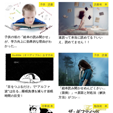
子供 読書
読書術 本
子供の頃の「絵本の読み聞かせ」
速読って本当に読めてる？いい
が、学力向上に効果的な理由がわ
え、読めてません！！
かった…
Audible（オーディブル）おすすめ
子供 読書
「目をつぶるだけ」で“アルファ
「絵本読み聞かせめんどくさい…
波”は出る…睡眠負債を減らす仮眠
（面倒）」⇒原因と対処法（解決
時間の目安！
方法）がコレ↓↓
仕事術 本
勉強術 本