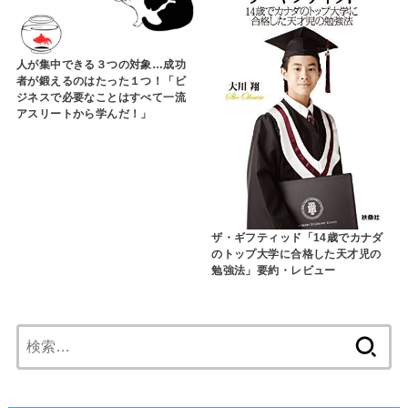
人が集中できる３つの対象…成功
者が鍛えるのはたった１つ！「ビ
ジネスで必要なことはすべて一流
アスリートから学んだ！」
ザ・ギフティッド「14歳でカナダ
のトップ大学に合格した天才児の
勉強法」要約・レビュー
検
索: