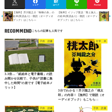
ポスト
シェア
はてブ
送る
Pocket
【無料】芥川龍之介「蜘蛛の糸」の
【無料】イソップ童話「熊と旅人」
絵本(英語あり)・朗読（オーディオ
の絵本(英語あり)・朗読（オーディ
ブック）はこちら↓↓
オブック）はこちら↓↓
RECOMMEND
子供 読書
文学 本
3.3倍…「紙絵本と電子書籍」の読
み聞かせ比較で、子供が“読書に集
中した時間”の差です【電子絵本メ
リット】
3分でわかる！芥川龍之介「桃太
郎」の内容！【無料】で朗読（オ
ーディオブック）もこちら↓↓
子供 読書
子供 読書