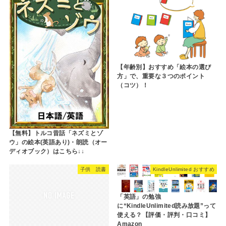
【年齢別】おすすめ「絵本の選び
方」で、重要な３つのポイント
（コツ）！
【無料】トルコ昔話「ネズミとゾ
ウ」の絵本(英語あり)・朗読（オー
ディオブック）はこちら↓↓
子供 読書
KindleUnlimited おすすめ
「英語」の勉強
に“KindleUnlimited読み放題”って
使える？【評価・評判・口コミ】
Amazon