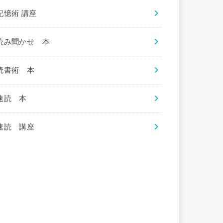
記憶術 講座
読み聞かせ 本
読書術 本
速読 本
速読 講座