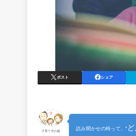
ポスト
シェア
ど
読み聞かせの時って、“
子育て中の親