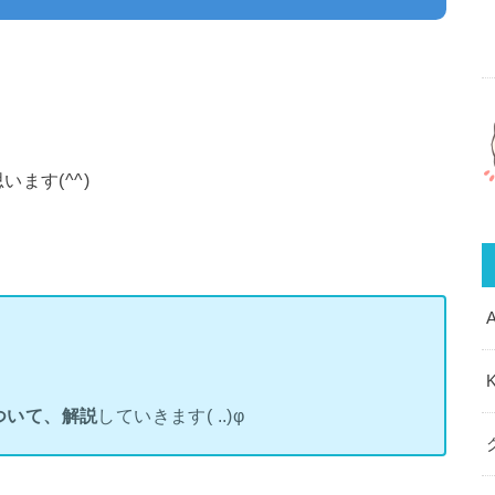
ます(^^)
、
ついて、解説
していきます( ..)φ