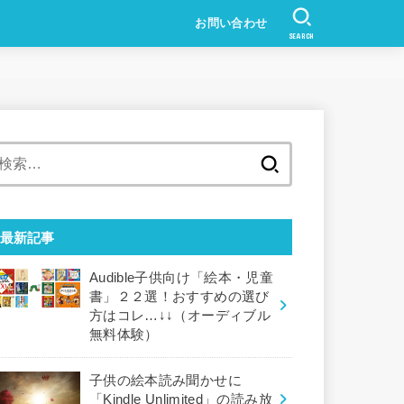
お問い合わせ
SEARCH
検
索:
最新記事
Audible子供向け「絵本・児童
書」２２選！おすすめの選び
方はコレ…↓↓（オーディブル
無料体験）
子供の絵本読み聞かせに
「Kindle Unlimited」の読み放