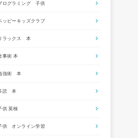
プログラミング 子供
ペッピーキッズクラブ
リラックス 本
仕事術 本
勉強術 本
多読 本
子供 英検
子供 オンライン学習