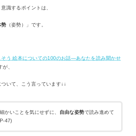
、意識するポイントは、
体勢
（姿勢）
」です。
そう 絵本についての100のお話―あなたを読み聞かせ
すが、
について、こう言っています↓↓
細かいことを気にせずに、
自由な姿勢
で読み進めて
47)