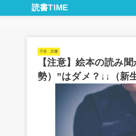
読書TIME
子供 読書
【注意】絵本の読み聞
勢）”はダメ？↓↓（新