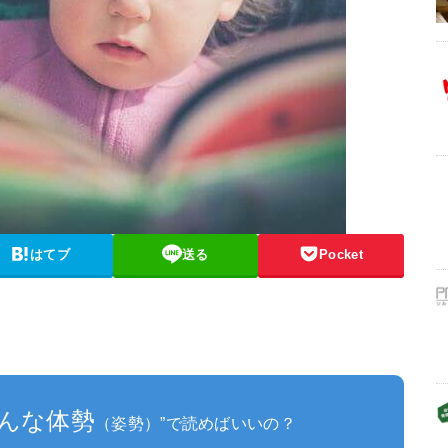
はてブ
送る
Pocket
んな体勢
（姿勢）”で読めばいいの？