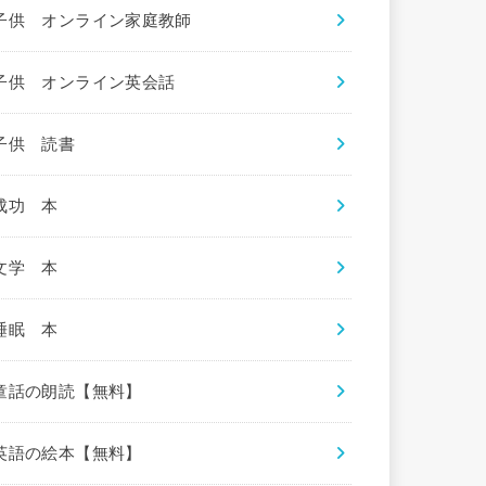
子供 オンライン家庭教師
子供 オンライン英会話
子供 読書
成功 本
文学 本
睡眠 本
童話の朗読【無料】
英語の絵本【無料】