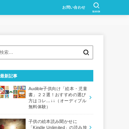
お問い合わせ
SEARCH
検
索:
最新記事
Audible子供向け「絵本・児童
書」２２選！おすすめの選び
方はコレ…↓↓（オーディブル
無料体験）
子供の絵本読み聞かせに
「Kindle Unlimited」の読み放