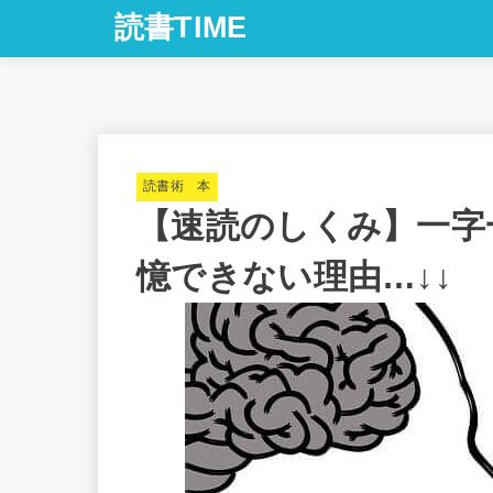
読書TIME
読書術 本
【速読のしくみ】一字
憶できない理由…↓↓