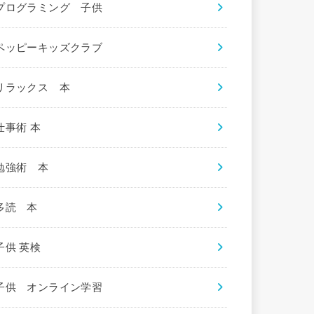
プログラミング 子供
ペッピーキッズクラブ
リラックス 本
仕事術 本
勉強術 本
多読 本
子供 英検
子供 オンライン学習