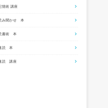
記憶術 講座
読み聞かせ 本
読書術 本
速読 本
速読 講座