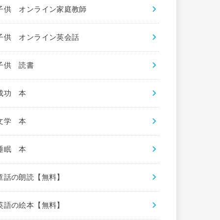
子供 オンライン家庭教師
子供 オンライン英会話
子供 読書
成功 本
文学 本
睡眠 本
童話の朗読【無料】
英語の絵本【無料】