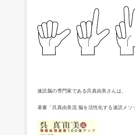
速読脳の専門家である呉真由美さんは、
著書「呉真由美流 脳を活性化する速読メソッ