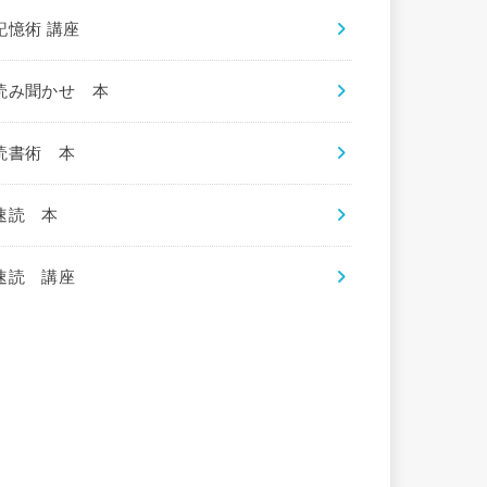
記憶術 講座
読み聞かせ 本
読書術 本
速読 本
速読 講座