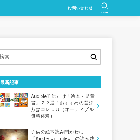
お問い合わせ
SEARCH
検
索:
最新記事
Audible子供向け「絵本・児童
書」２２選！おすすめの選び
方はコレ…↓↓（オーディブル
無料体験）
子供の絵本読み聞かせに
「Kindle Unlimited」の読み放