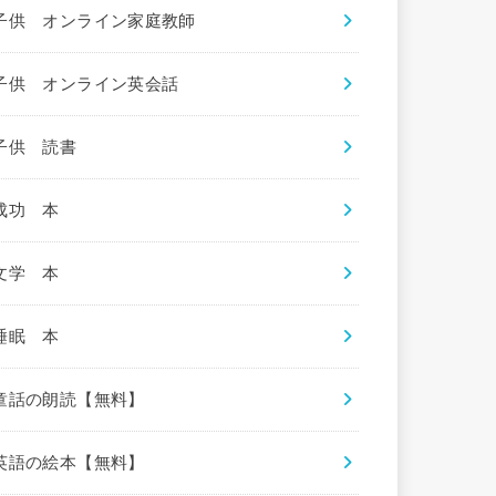
子供 オンライン家庭教師
子供 オンライン英会話
子供 読書
成功 本
文学 本
睡眠 本
童話の朗読【無料】
英語の絵本【無料】