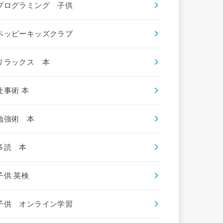
プログラミング 子供
ペッピーキッズクラブ
リラックス 本
仕事術 本
勉強術 本
多読 本
子供 英検
子供 オンライン学習