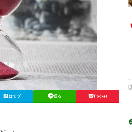
はてブ
送る
Pocket
のに…」