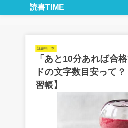
読書TIME
読書術 本
「あと10分あれば合
ドの文字数目安って？【
習帳】