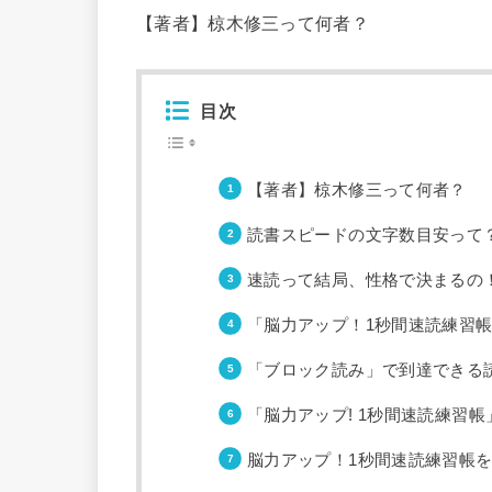
【著者】椋木修三って何者？
目次
【著者】椋木修三って何者？
読書スピードの文字数目安って
速読って結局、性格で決まるの
「脳力アップ！1秒間速読練習
「ブロック読み」で到達できる
「脳力アップ! 1秒間速読練習
脳力アップ！1秒間速読練習帳を