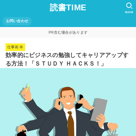
読書TIME
SEARCH
お問い合わせ
PR含む場合があります
仕事術 本
効率的にビジネスの勉強してキャリアアップす
る方法！「ＳＴＵＤＹ ＨＡＣＫＳ！」