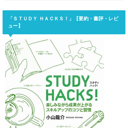
「ＳＴＵＤＹ ＨＡＣＫＳ！」【要約・書評・レビ
ュー】