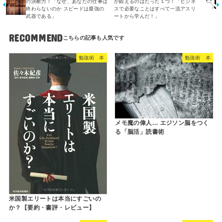
の決断力！「なぜ、あなたの仕事は
が鍛えるのはたった１つ！「ビジネ
終わらないのか スピードは最強の
スで必要なことはすべて一流アスリ
武器である」
ートから学んだ！」
RECOMMEND
勉強術 本
勉強術 本
メモ魔の偉人… エジソン脳をつく
る「脳活」読書術
米国製エリートは本当にすごいの
か？【要約・書評・レビュー】