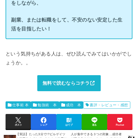
をしながら、
副業、または転職をして、不安のない安定した生
活を目指したい！
という気持ちがある人は、ぜひ読んでみてはいかがでし
ょうか。。
無料で読むならコチラ
仕事術 本
勉強術 本
成功 本
書評・レビュー・感想
ポスト
シェア
はてブ
送る
Pocket
【実話】たった3分で!?ビルゲイツ
人が集中できる３つの対象…成功者